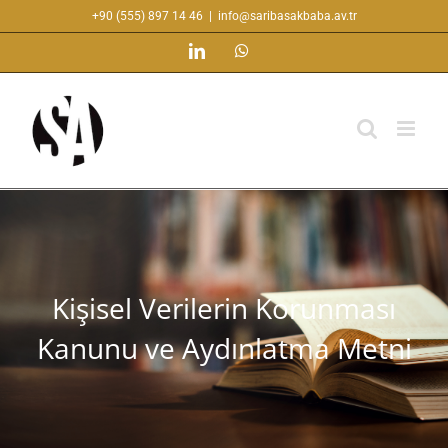
Skip
+90 (555) 897 14 46
|
info@saribasakbaba.av.tr
to
LinkedIn
WhatsApp
content
Kişisel Verilerin Korunması
Kanunu ve Aydınlatma Metni