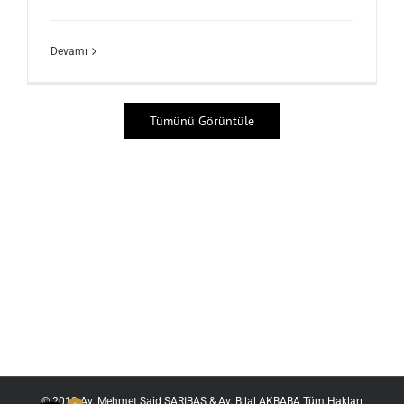
Devamı
Tümünü Görüntüle
© 2019 Av. Mehmet Said SARIBAŞ & Av. Bilal AKBABA Tüm Hakları