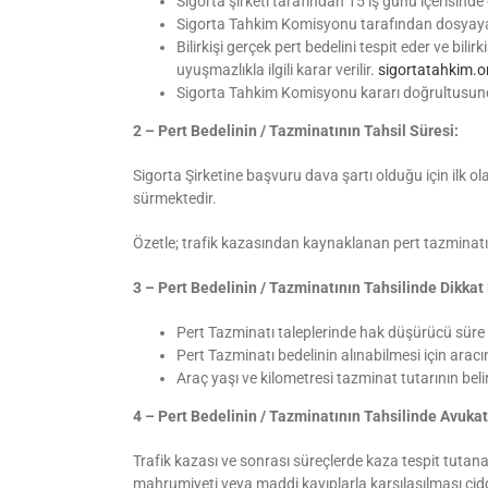
Sigorta şirketi tarafından 15 iş günü içeris
Sigorta Tahkim Komisyonu tarafından dosyaya 
Bilirkişi gerçek pert bedelini tespit eder ve bi
uyuşmazlıkla ilgili karar verilir.
sigortatahkim.o
Sigorta Tahkim Komisyonu kararı doğrultusunda b
2 – Pert Bedelinin / Tazminatının Tahsil Süresi:
Sigorta Şirketine başvuru dava şartı olduğu için ilk
sürmektedir.
Özetle; trafik kazasından kaynaklanan pert tazminatı 
3 – Pert Bedelinin / Tazminatının Tahsilinde Dikka
Pert Tazminatı taleplerinde hak düşürücü süre k
Pert Tazminatı bedelinin alınabilmesi için ar
Araç yaşı ve kilometresi tazminat tutarının beli
4 – Pert Bedelinin / Tazminatının Tahsilinde Avukat
Trafik kazası ve sonrası süreçlerde kaza tespit tutana
mahrumiyeti veya maddi kayıplarla karşılaşılması ciddi 