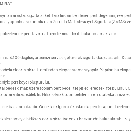
MİNATI
rılan araçta, sigorta şirketi tarafından belirlenen pert değerinin; reel pert
ınca yaptırılması zorunlu olan Zorunlu Mali Mesuliyet Sigortası (ZMMS) v
 poliçelerinde pert tazminatı için teminat limiti bulunamamaktadır.
ınız %100 değilse; aracınızı servise götürerek sigorta dosyası açılır. Kus
z.
ıyla sigorta şirketi tarafından eksper ataması yapılır. Yapılan bu eksper
nır.
niyle pert kaydı oluşturulur.
taj bedeli olmak üzere toplam pert bedeli tespit edilerek teklifte bulunulur.
eya tutara itiraz edilebilir. Nihai olarak tutar belirlenir ve mutabakat imza
mlere başlanmaktadır. Öncelikle sigorta / kasko ekspertiz raporu incelener
kaletnameyle birlikte sigorta şirketine yazılı başvuruda bulunularak 15 i