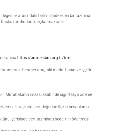
 değeri ile arasındaki farkını ifade eden bir tazminat
e Kasko tarafından karşılanmaktadır.
ur oranına
https://online.sbm.org.tr/trm-
 ataması ile beraber araçtaki maddi hasar ve işçilik
 edilir. Mutabakatın imzası akabinde sigortalıya ödeme
ek emsal araçların pert değerine ilişkin hesaplama
ş günü içerisinde pert tazminatı bedelinin ödenmesi