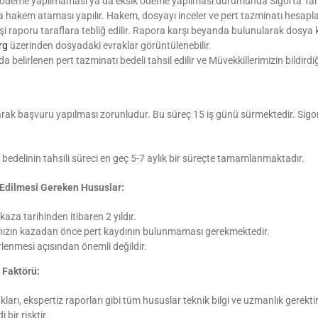
inde ödeme yapılmaması ya da eksik ödeme yapılması durumunda Sigorta Ta
hakem ataması yapılır. Hakem, dosyayı inceler ve pert tazminatı hesapla
lirkişi raporu taraflara tebliğ edilir. Rapora karşı beyanda bulunularak dos
rg
üzerinden dosyadaki evraklar görüntülenebilir.
elirlenen pert tazminatı bedeli tahsil edilir ve Müvekkillerimizin bildirdi
 olarak başvuru yapılması zorunludur. Bu süreç 15 iş günü sürmektedir. Si
bedelinin tahsili süreci en geç 5-7 aylık bir süreçte tamamlanmaktadır.
t Edilmesi Gereken Hususlar:
aza tarihinden itibaren 2 yıldır.
acınızın kazadan önce pert kaydının bulunmaması gerekmektedir.
rlenmesi açısından önemli değildir.
 Faktörü:
kları, ekspertiz raporları gibi tüm hususlar teknik bilgi ve uzmanlık gerekt
bir risktir.