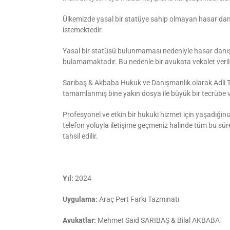
Ülkemizde yasal bir statüye sahip olmayan hasar danışm
istemektedir.
Yasal bir statüsü bulunmaması nedeniyle hasar danış
bulamamaktadır. Bu nedenle bir avukata vekalet veril
Sarıbaş & Akbaba Hukuk ve Danışmanlık olarak Adli Tr
tamamlanmış bine yakın dosya ile büyük bir tecrübe
Profesyonel ve etkin bir hukuki hizmet için yaşadığı
telefon yoluyla iletişime geçmeniz halinde tüm bu süreçl
tahsil edilir.
Yıl:
2024
Uygulama:
Araç Pert Farkı Tazminatı
Avukatlar:
Mehmet Said SARIBAŞ & Bilal AKBABA