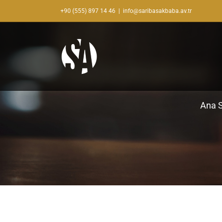
Skip
+90 (555) 897 14 46
|
info@saribasakbaba.av.tr
to
content
Ana 