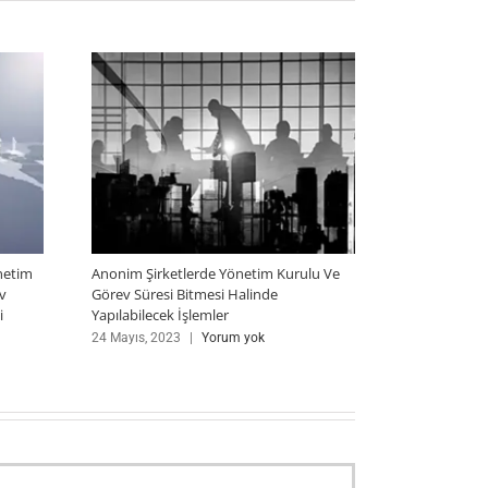
netim
Anonim Şirketlerde Yönetim Kurulu Ve
Hasar Farkı 
v
Görev Süresi Bitmesi Halinde
20 Ağustos, 2
i
Yapılabilecek İşlemler
24 Mayıs, 2023
|
Yorum yok