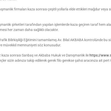
anlık firmaları kaza sonrası çeşitli yollarla elde ettikleri mağdur veya si
manlık şirketleri tarafından yapılan işlemlerde kaza geçiren taraf hem
mesi her zaman daha sağlıklı olacaktır.
afik Bilirkişiliği Eğitimini tamamlamış Av. Bilal AKBABA kontrolünde bu 
 ve müvekkil memnuniyeti söz konusudur.
nız kaza sonrası Sarıbaş ve Akbaba Hukuk ve Danışmanlık ile
https://www.s
er sizin adınıza takip edilerek gerek filo gerekse şahsi aracınıza ait pert ta