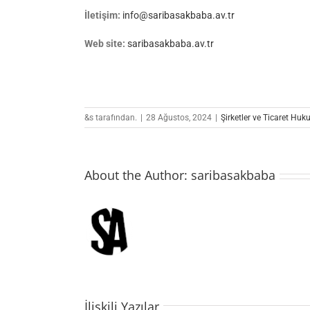
İletişim:
info@saribasakbaba.av.tr
Web site:
saribasakbaba.av.tr
&s tarafından.
|
28 Ağustos, 2024
|
Şirketler ve Ticaret Huk
About the Author:
saribasakbaba
İlişkili Yazılar