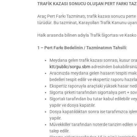
TRAFİK KAZASI SONUCU OLUŞAN PERT FARKI TAZ
Araç Pert Farkı Tazminatı, trafik kazası sonucu perte ay
türüdür. Bu tazminat, Karayolları Trafik Kanunu uyar
Halk arasında bilinen adıyla Trafik Sigortası ve Kasko
1 – Pert Farkı Bedelinin / Tazminatının Tahsili:
Meydana gelen trafik kazası sonrası, kusur oran
ktt/public/sorgu.sbm
adresinden bakabilirsini
Aracınızda meydana gelen hasarın tespiti maksad
bedelleri tespit edilir ve ekspertiz raporu hazırla
Ekspertiz raporuyla araçtaki yüksek hasar nede
Sigorta şirketi tarafından sigortalıya pert + sov
Sigortalı tarafından bu tutar kabul edilebilir v
yapılır ve dosya kapatılır.
Dosya kapatıldıktan sonra ise tarafımızca işle
yapılır.
Müvekkiller tarafından noterde tanzim edilen ve
talep edilir.