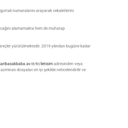
gortalı numaralarını arayarak vekaletlerini
 alacağını alamamakta hem de muhatap
süreçler yürütülmektedir. 2019 yılından bugüne kadar
aribasakbaba.av.tr/tr/iletisim
adresinden veya
zminatı dosyaları en iyi şekilde neticelendirilir ve