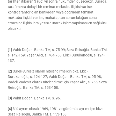
tarihten itibaren 3 (üç) yıl sonra hükümden düşecektir. Burada,
tarafımızca dolaylı bir teminat mektubu ilişkisi var ise,
kontrgarantör olan bankadan veya doğrudan teminat
mektubu ilişkisi var ise, muhataptan sorumluluğun sona
ermesine ilişkin ibra yazısı alınarak işlem yapılması en sağlıklısı
olacaktır.
[1]
Vahit Doğan, Banka TM, s. 75-99; Seza Reisoğlu, Banka TM,
s. 142-159; Yaşar Alıcı, s. 764-768; Ekici-Durukanoğlu, s. 124-
137.
[2]
Süreli-Süresiz olarak nitelendirme için bkz. Ekici-
Durukanoğlu, s. 124-127; Vahit Doğan, Banka TM, s. 95-98;
Vadeli-Vadesiz olarak nitelendirme için Yaşar Alıcı, s. 766, Seza
Reisoğlu, Banka TM, s. 153-158.
[3]
Vahit Doğan, Banka TM, s. 96.
[4]
3’lü ayrım olarak 1969, 1981 ve günümüz ayrımı için bkz;
Seza Reisoğlu, Banka TM, s. 153-158.