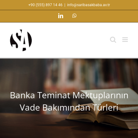
Skip
+90 (555) 897 14 46
|
info@saribasakbaba.av.tr
to
LinkedIn
WhatsApp
content
Banka Teminat Mektuplarının
Vade Bakımından Türleri