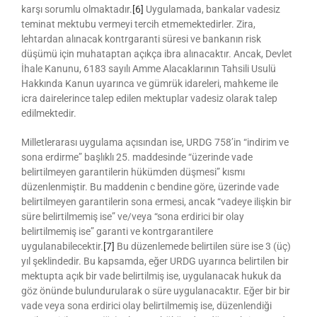
karşı sorumlu olmaktadır.
[6]
Uygulamada, bankalar vadesiz
teminat mektubu vermeyi tercih etmemektedirler. Zira,
lehtardan alınacak kontrgaranti süresi ve bankanın risk
düşümü için muhataptan açıkça ibra alınacaktır. Ancak, Devlet
İhale Kanunu, 6183 sayılı Amme Alacaklarının Tahsili Usulü
Hakkında Kanun uyarınca ve gümrük idareleri, mahkeme ile
icra dairelerince talep edilen mektuplar vadesiz olarak talep
edilmektedir.
Milletlerarası uygulama açısından ise, URDG 758’in “indirim ve
sona erdirme” başlıklı 25. maddesinde “üzerinde vade
belirtilmeyen garantilerin hükümden düşmesi” kısmı
düzenlenmiştir. Bu maddenin c bendine göre, üzerinde vade
belirtilmeyen garantilerin sona ermesi, ancak “vadeye ilişkin bir
süre belirtilmemiş ise” ve/veya “sona erdirici bir olay
belirtilmemiş ise” garanti ve kontrgarantilere
uygulanabilecektir.
[7]
Bu düzenlemede belirtilen süre ise 3 (üç)
yıl şeklindedir. Bu kapsamda, eğer URDG uyarınca belirtilen bir
mektupta açık bir vade belirtilmiş ise, uygulanacak hukuk da
göz önünde bulundurularak o süre uygulanacaktır. Eğer bir bir
vade veya sona erdirici olay belirtilmemiş ise, düzenlendiği