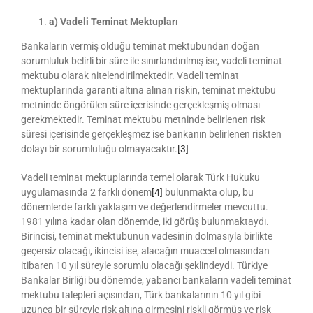
a) Vadeli Teminat Mektupları
Bankaların vermiş olduğu teminat mektubundan doğan
sorumluluk belirli bir süre ile sınırlandırılmış ise, vadeli teminat
mektubu olarak nitelendirilmektedir. Vadeli teminat
mektuplarında garanti altına alınan riskin, teminat mektubu
metninde öngörülen süre içerisinde gerçekleşmiş olması
gerekmektedir. Teminat mektubu metninde belirlenen risk
süresi içerisinde gerçekleşmez ise bankanın belirlenen riskten
dolayı bir sorumluluğu olmayacaktır.
[3]
Vadeli teminat mektuplarında temel olarak Türk Hukuku
uygulamasında 2 farklı dönem
[4]
bulunmakta olup, bu
dönemlerde farklı yaklaşım ve değerlendirmeler mevcuttu.
1981 yılına kadar olan dönemde, iki görüş bulunmaktaydı.
Birincisi, teminat mektubunun vadesinin dolmasıyla birlikte
geçersiz olacağı, ikincisi ise, alacağın muaccel olmasından
itibaren 10 yıl süreyle sorumlu olacağı şeklindeydi. Türkiye
Bankalar Birliği bu dönemde, yabancı bankaların vadeli teminat
mektubu talepleri açısından, Türk bankalarının 10 yıl gibi
uzunca bir süreyle risk altına girmesini riskli görmüş ve risk