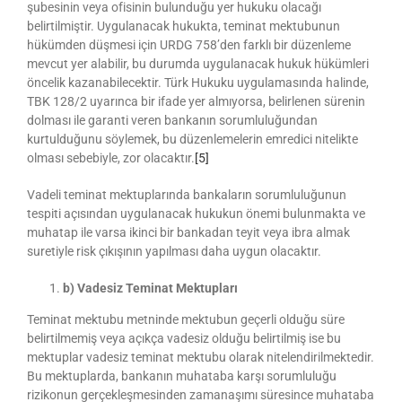
şubesinin veya ofisinin bulunduğu yer hukuku olacağı
belirtilmiştir. Uygulanacak hukukta, teminat mektubunun
hükümden düşmesi için URDG 758’den farklı bir düzenleme
mevcut yer alabilir, bu durumda uygulanacak hukuk hükümleri
öncelik kazanabilecektir. Türk Hukuku uygulamasında halinde,
TBK 128/2 uyarınca bir ifade yer almıyorsa, belirlenen sürenin
dolması ile garanti veren bankanın sorumluluğundan
kurtulduğunu söylemek, bu düzenlemelerin emredici nitelikte
olması sebebiyle, zor olacaktır.
[5]
Vadeli teminat mektuplarında bankaların sorumluluğunun
tespiti açısından uygulanacak hukukun önemi bulunmakta ve
muhatap ile varsa ikinci bir bankadan teyit veya ibra almak
suretiyle risk çıkışının yapılması daha uygun olacaktır.
b) Vadesiz Teminat Mektupları
Teminat mektubu metninde mektubun geçerli olduğu süre
belirtilmemiş veya açıkça vadesiz olduğu belirtilmiş ise bu
mektuplar vadesiz teminat mektubu olarak nitelendirilmektedir.
Bu mektuplarda, bankanın muhataba karşı sorumluluğu
rizikonun gerçekleşmesinden zamanaşımı süresince muhataba