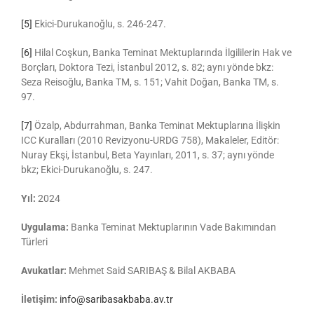
[5]
Ekici-Durukanoğlu, s. 246-247.
[6]
Hilal Coşkun, Banka Teminat Mektuplarında İlgililerin Hak ve
Borçları, Doktora Tezi, İstanbul 2012, s. 82; aynı yönde bkz:
Seza Reisoğlu, Banka TM, s. 151; Vahit Doğan, Banka TM, s.
97.
[7]
Özalp, Abdurrahman, Banka Teminat Mektuplarına İlişkin
ICC Kuralları (2010 Revizyonu-URDG 758), Makaleler, Editör:
Nuray Ekşi, İstanbul, Beta Yayınları, 2011, s. 37; aynı yönde
bkz; Ekici-Durukanoğlu, s. 247.
Yıl:
2024
Uygulama:
Banka Teminat Mektuplarının Vade Bakımından
Türleri
Avukatlar:
Mehmet Said SARIBAŞ & Bilal AKBABA
İletişim:
info@saribasakbaba.av.tr